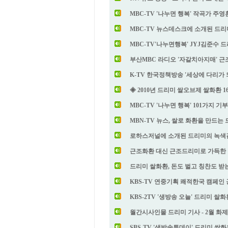
MBC-TV '나누면 행복' 작곡가 주
MBC-TV 뉴스데스크에 소개된 드리
MBC-TV'나누면행복' JYJ김준수
부산MBC 라디오 '자갈치아지매' 
K-TV 한국정책방송 '세상에 다리가 되
◈ 2010년 드리미 쌀오브제 쌀화환 1
MBC-TV '나누면 행복' 101가지 기
MBN-TV 뉴스, 쌀로 화환을 만드는 
로하스저널에 소개된 드리미의 녹
근조화환 대신 근조드리미로 가득한 
드리미 쌀화환, 돈도 벌고 칭찬도 받
KBS-TV 연중기획 쾌적한국 캠페
KBS-2TV '생방송 오늘' 드리미 
월간시사인물 드리미 기사 - 2월 화
SBS-TV '생방송투데이' 드리미 쌀