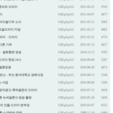
영훈씨와 드리미
GRLpGpAG
2011-04-25
4745
미
GRLpGpAG
2011-04-07
4677
 드리미쌀기부 소식
GRLpGpAG
2011-03-12
5063
근조쌀드리미 미담
GRLpGpAG
2011-02-27
4862
어' - 드리미
GRLpGpAG
2011-02-22
4753
61톤 기부
GRLpGpAG
2011-01-12
4617
부 - 쌀화환편 방송
GRLpGpAG
2010-12-15
4765
드리미 현장 24시
GRLpGpAG
2010-09-06
5267
색결혼운동
GRLpGpAG
2010-08-28
4673
빈소 - 부산 동아대학교 장례식장
GRLpGpAG
2010-08-13
5344
는 사업
GRLpGpAG
2010-08-06
5106
인 공익광고-축하쌀편의 드리미
GRLpGpAG
2010-07-12
5618
쌀화환 녹색결혼식 방송 촬영
GRLpGpAG
2010-05-28
5430
제의 인물 드리미 본부장
GRLpGpAG
2010-03-07
6552
화환 소개방송 장면
GRLpGpAG
2009-11-16
6480