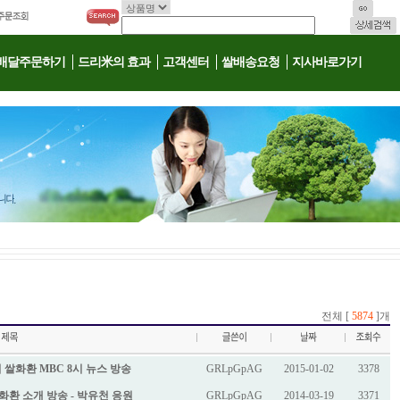
배달주문하기
드리米의 효과
고객센터
쌀배송요청
지사바로가기
전체 [
5874
]개
쌀화환 MBC 8시 뉴스 방송
GRLpGpAG
2015-01-02
3378
화환 소개 방송 - 박유천 응원
GRLpGpAG
2014-03-19
3371