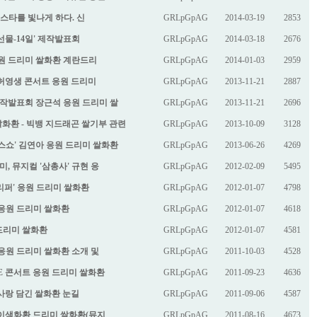
, 스타를 빛나게 하다. 신
GRLpGpAG
2014-03-19
2853
의 선물-14일' 제작발표회
GRLpGpAG
2014-03-18
2676
트 응원 드리미 쌀화환 계란드리
GRLpGpAG
2014-01-03
2959
01 허영생 콘서트 응원 드리미
GRLpGpAG
2013-11-21
2887
 제작발표회 장근석 응원 드리미 쌀
GRLpGpAG
2013-11-21
2696
화환 - 빅뱅 지드래곤 쌀기부 관련
GRLpGpAG
2013-10-09
3128
이스쇼' 김연아 응원 드리미 쌀화환
GRLpGpAG
2013-06-26
4269
미, 뮤지컬 '삼총사' 규현 응
GRLpGpAG
2012-02-09
5495
리퍼' 응원 드리미 쌀화환
GRLpGpAG
2012-01-07
4798
 응원 드리미 쌀화환
GRLpGpAG
2012-01-07
4618
드리미 쌀화환
GRLpGpAG
2012-01-07
4581
 응원 드리미 쌀화환 소개 및
GRLpGpAG
2011-10-03
4528
UE 콘서트 응원 드리미 쌀화환
GRLpGpAG
2011-09-23
4636
들 사랑 담긴 쌀화환 눈길
GRLpGpAG
2011-09-06
4587
는 이색화환 드리미 쌀화환(뮤지
GRLpGpAG
2011-08-16
4673