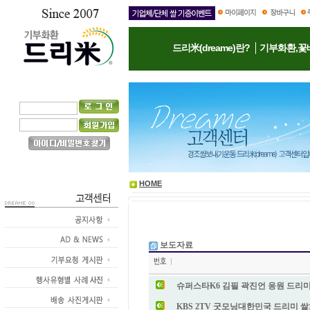
드리米(dreame)란?
기부화환,꽃
HOME
보도자료
슈퍼스타K6 김필 곽진언 응원 드리미 
KBS 2TV 굿모닝대한민국 드리미 쌀