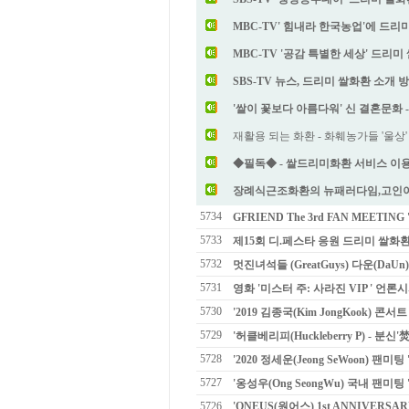
MBC-TV' 힘내라 한국농업'에 드
MBC-TV '공감 특별한 세상' 드리
SBS-TV 뉴스, 드리미 쌀화환 소개 
'쌀이 꽃보다 아름다워' 신 결혼문화 
재활용 되는 화환 - 화훼농가들 '울상'
◆필독◆ - 쌀드리미화환 서비스 이용
장례식근조화환의 뉴패러다임,고인
5734
GFRIEND The 3rd FAN MEETING '
5733
제15회 디.페스타 응원 드리미 쌀화
5732
멋진녀석들 (GreatGuys) 다운(Da
5731
영화 '미스터 주: 사라진 VIP ' 언론
5730
'2019 김종국(Kim JongKook) 콘서
5729
'허클베리피(Huckleberry P) - 분신
5728
'2020 정세운(Jeong SeWoon) 팬
5727
'옹성우(Ong SeongWu) 국내 팬미팅 
5726
'ONEUS(원어스) 1st ANNIVERSA