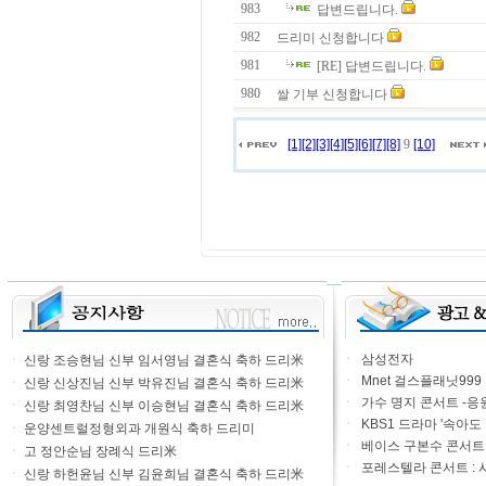
983
답변드립니다.
982
드리미 신청합니다
981
[RE] 답변드립니다.
980
쌀 기부 신청합니다
[1]
[2]
[3]
[4]
[5]
[6]
[7]
[8]
9
[10]
ㆍ
삼성전자
ㆍ
신랑 조승현님 신부 임서영님 결혼식 축하 드리米
ㆍ
Mnet 걸스플래닛999
ㆍ
신랑 신상진님 신부 박유진님 결혼식 축하 드리米
ㆍ
가수 명지 콘서트 -응
ㆍ
신랑 최영찬님 신부 이승현님 결혼식 축하 드리米
ㆍ
KBS1 드라마 '속아도
ㆍ
운양센트럴정형외과 개원식 축하 드리미
ㆍ
베이스 구본수 콘서트 20
ㆍ
고 정안순님 장례식 드리米
ㆍ
포레스텔라 콘서트 : 
ㆍ
신랑 하헌윤님 신부 김윤희님 결혼식 축하 드리米