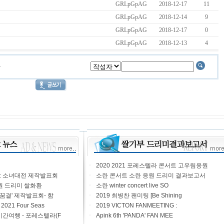
GRLpGpAG
2018-12-17
11
GRLpGpAG
2018-12-14
9
GRLpGpAG
2018-12-17
0
GRLpGpAG
2018-12-13
4
ㆍ
2020 2021 포레스텔라 콘서트 고우림응원
 : 소녀대전 제작발표회
ㆍ
소란 콘서트 소란 응원 드리미 결과보고서
원 드리미 쌀화환
ㆍ
소란 winter concert live SO
 꿈결' 제작발표회- 함
ㆍ
2019 최병찬 팬미팅 [Be Shining
21 Four Seas
ㆍ
2019 VICTON FANMEETING :
시간여행 - 포레스텔라(F
ㆍ
Apink 6th 'PANDA' FAN MEE