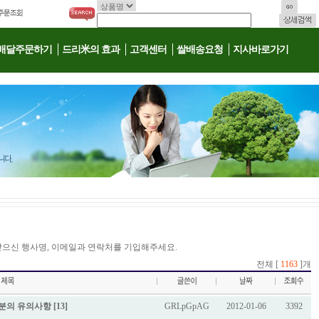
배달주문하기
드리米의 효과
고객센터
쌀배송요청
지사바로가기
받으신 행사명, 이메일과 연락처를 기입해주세요.
전체 [
1163
]개
의 유의사항 [13]
GRLpGpAG
2012-01-06
3392