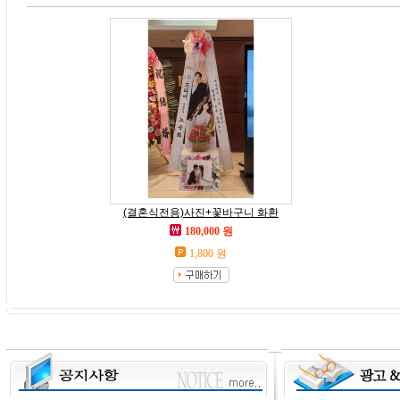
(결혼식전용)사진+꽃바구니 화환
180,000 원
1,800 원