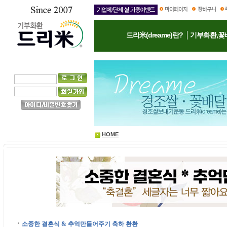
드리米(dreame)란?
기부화환,꽃
HOME
소중한 결혼식 & 추억만들어주기 축하 환환