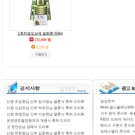
1축하쌀오브제 쌀화환-50kg
235,000 원
2,350 원
ㆍ
삼성전자
ㆍ
신랑 조승현님 신부 임서영님 결혼식 축하 드리米
ㆍ
Mnet 걸스플래닛999
ㆍ
신랑 신상진님 신부 박유진님 결혼식 축하 드리米
ㆍ
가수 명지 콘서트 -응
ㆍ
신랑 최영찬님 신부 이승현님 결혼식 축하 드리米
ㆍ
KBS1 드라마 '속아도
ㆍ
운양센트럴정형외과 개원식 축하 드리미
ㆍ
베이스 구본수 콘서트 20
ㆍ
고 정안순님 장례식 드리米
ㆍ
포레스텔라 콘서트 : 
ㆍ
신랑 하헌윤님 신부 김윤희님 결혼식 축하 드리米