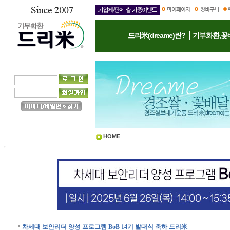
드리米(dreame)란?
기부화환,꽃
HOME
차세대 보안리더 양성 프로그램 BoB 14기 발대식 축하 드리米