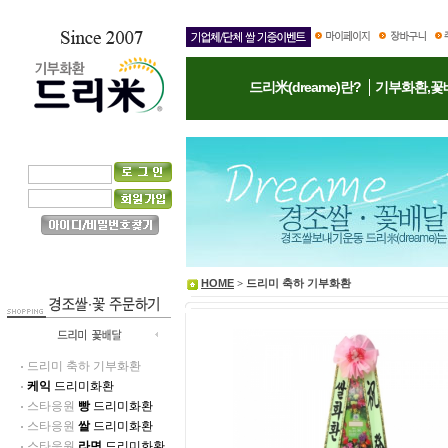
드리米(dreame)란?
기부화환,꽃
HOME
> 드리미 축하 기부화환
드리미 축하 기부화환
케익
드리미화환
스타응원
빵
드리미화환
스타응원
쌀
드리미화환
스타응원
라면
드리미화환