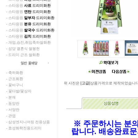
스타응원
사료
드리미화환
스타응원
연탄
드리미화환
스타응원
알부자
드리미화환
스타응원
분유
드리미화환
스타응원
쌀국수
드리미화환
스타응원
김치
드리미화환
개업,승진,취임축하쌀화환
성당 결혼식 쌀봉헌
드리미 근조 쌀화환
축하화환
근조화환
위 사진은
[고급]
상품가격으로 제작되었습니다
꽃바구니
꽃다발/꽃상자
분재
동양란
서양란
관엽
※ 주문하시는 분
삼성엔지니어링 전용상품
효성화학전용드리미
랍니다. 배송완료문