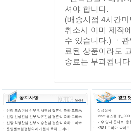
셔야 합니다.
(배송시점 4시간미
취소시 이미 제작에
수 있습니다.) ㆍ관
료된 상품이라도 
송료는 부과됩니다
ㆍ
삼성전자
ㆍ
신랑 조승현님 신부 임서영님 결혼식 축하 드리米
ㆍ
Mnet 걸스플래닛999
ㆍ
신랑 신상진님 신부 박유진님 결혼식 축하 드리米
ㆍ
가수 명지 콘서트 -응
ㆍ
신랑 최영찬님 신부 이승현님 결혼식 축하 드리米
ㆍ
KBS1 드라마 '속아도
ㆍ
운양센트럴정형외과 개원식 축하 드리미