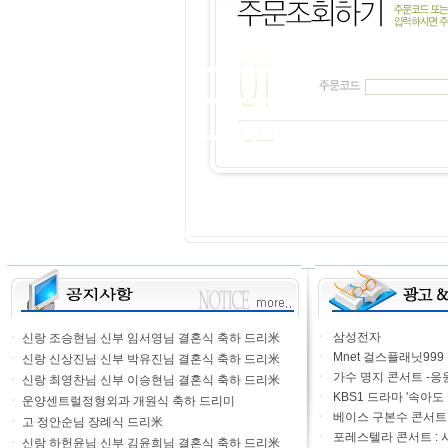
ㆍ
삼성전자
ㆍ
신랑 조승현님 신부 임서영님 결혼식 축하 드리米
ㆍ
Mnet 걸스플래닛999
ㆍ
신랑 신상진님 신부 박유진님 결혼식 축하 드리米
ㆍ
가수 명지 콘서트 -응
ㆍ
신랑 최영찬님 신부 이승현님 결혼식 축하 드리米
ㆍ
KBS1 드라마 '속아도
ㆍ
운양센트럴정형외과 개원식 축하 드리미
ㆍ
베이스 구본수 콘서트 20
ㆍ
고 정안순님 장례식 드리米
ㆍ
포레스텔라 콘서트 : 
ㆍ
신랑 하헌윤님 신부 김윤희님 결혼식 축하 드리米